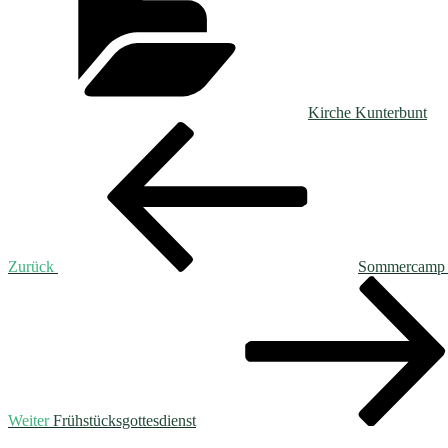
Kirche Kunterbunt
Beitragsnavigation
Vorheriger
Beitrag
Zurück
Sommercamp 2
Nächster
Beitrag
Weiter
Frühstücksgottesdienst