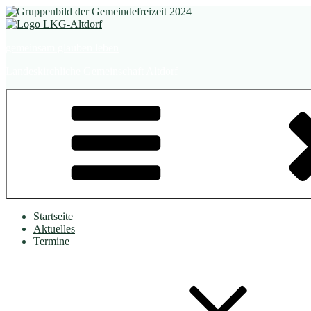
Zum
Inhalt
springen
gemeinsam glauben leben
Landeskirchliche Gemeinschaft Altdorf
Startseite
Aktuelles
Termine