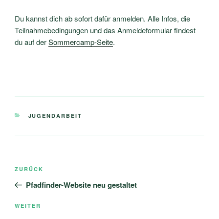
Du kannst dich ab sofort dafür anmelden. Alle Infos, die
Teilnahmebedingungen und das Anmeldeformular findest
du auf der
Sommercamp-Seite
.
KATEGORIEN
JUGENDARBEIT
Beitragsnavigation
Vorheriger
ZURÜCK
Beitrag
Pfadfinder-Website neu gestaltet
Nächster
WEITER
Beitrag